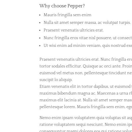
Why choose
Pepper?
Mauris fringilla sem enim
Nulla sit amet semper massa, ac volutpat turpis.
Praesent venenatis ultricies erat.
Nunc fringilla eros vitae nisl posuere, ut consec
Ut wisi enim ad minim veniam, quis nostrud exe
Praesent venenatis ultricies erat. Nunc fringilla er
tortor sodales efficitur. Quisque ac orci ante. Proi
euismod vel metus non, pellentesque tincidunt ne
suscipit lo aliquip.
Etiam venenatis elit in tortor dapibus, ut euismod 
maximus bibendum magna ac. Maecenas a urna rhonc
maximus elit lacinia at. Nulla sit amet semper mass
pellentesque lorem. Mauris fringilla sem enim, eget
Nemo enim ipsam voluptatem quia voluptas sit aspe
ratione voluptatem sequi nesciunt. Nemo enim ipsa
consequuntur magni dolores eos qui ratione volu