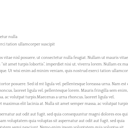
tetur nulla
rci tation ullamcorper suscipit
os vitae nisl posuere, ut consectetur nulla feugiat. Nullam ut mauris vita
n “sit amet turpis lobortis”, imperdiet nisi ut, viverra lorem. Nullam ex ma
que. Ut wisi enim ad minim veniam, quis nostrud exerci tation ullamco
tortor posuere. Sed id mt ligula vel, pellentesque loreassa urna. Nam est 
us, laoreet ligula vel, pellentesque lorem. Mauris fringilla sem enim,
a, ac volutpat turpis.Maecenas a urna rhoncus, laoreet ligula vel,
 maximus elit lacinia at. Nulla sit amet semper massa, ac volutpat turpis
rnatur aut odit aut fugit, sed quia consequuntur magni dolores eos qui
m voluptatem quia voluptas sit aspernatur aut odit aut fugit, sed quia
ptatem sequi nesciunt. Nemo enim ipsam voluptatem quia voluptas sit