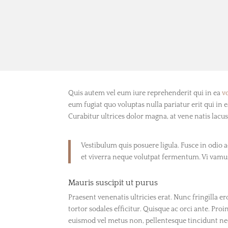
Lykke Li – Gunshot
por
bardot
|
Ene 9, 2018
|
Nature
|
0 Comentarios
Quis autem vel eum iure reprehenderit qui in ea
v
eum fugiat quo voluptas nulla pariatur erit qui in e
Curabitur ultrices dolor magna, at vene natis lacu
Vestibulum quis posuere ligula. Fusce in odio
et viverra neque volutpat fermentum. Vi vamus 
Mauris suscipit ut purus
Praesent venenatis ultricies erat. Nunc fringilla er
tortor sodales efficitur. Quisque ac orci ante. Proi
euismod vel metus non, pellentesque tincidunt neq