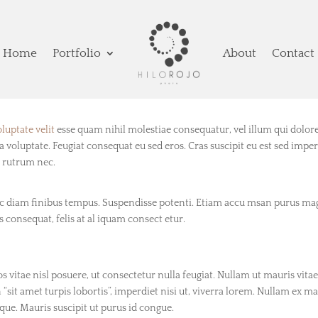
Home
Portfolio
About
Contact
oluptate velit
esse quam nihil molestiae consequatur, vel illum qui dolo
a voluptate. Feugiat consequat eu sed eros. Cras suscipit eu est sed imper
s rutrum nec.
 ac diam finibus tempus. Suspendisse potenti. Etiam accu msan purus ma
consequat, felis at al iquam consect etur.
os vitae nisl posuere, ut consectetur nulla feugiat. Nullam ut mauris vita
n “sit amet turpis lobortis”, imperdiet nisi ut, viverra lorem. Nullam ex ma
ue. Mauris suscipit ut purus id congue.