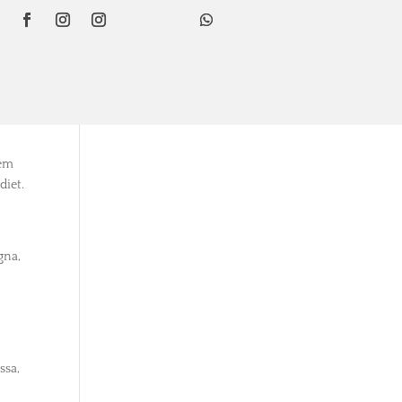
rem
diet.
gna,
e
ssa,