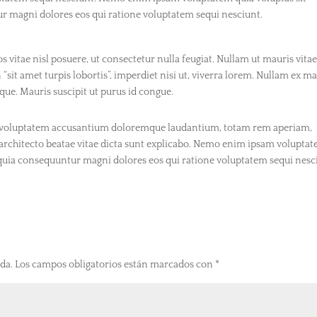
tur magni dolores eos qui ratione voluptatem sequi nesciunt.
os vitae nisl posuere, ut consectetur nulla feugiat. Nullam ut mauris vita
n “sit amet turpis lobortis”, imperdiet nisi ut, viverra lorem. Nullam ex ma
ue. Mauris suscipit ut purus id congue.
sit voluptatem accusantium doloremque laudantium, totam rem aperiam,
si architecto beatae vitae dicta sunt explicabo. Nemo enim ipsam volupta
ed quia consequuntur magni dolores eos qui ratione voluptatem sequi nesc
da.
Los campos obligatorios están marcados con
*