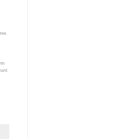
e
ssa,
tem
iunt.