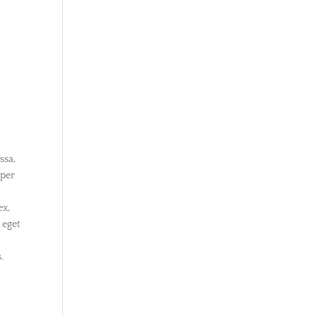
e
ssa,
rper
ex,
 eget
.