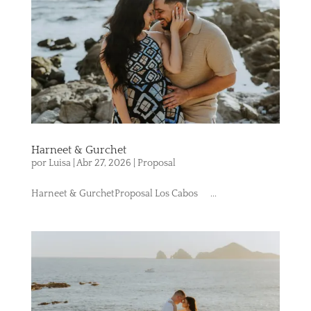
Harneet & Gurchet
por
Luisa
|
Abr 27, 2026
|
Proposal
Harneet & GurchetProposal Los Cabos ...